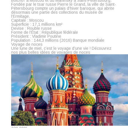
Bolchoï à Moscou et du Mariinsky à Saint-Pétersbourg.
Fondée par le tsar russe Pierre le Grand, la ville de Saint-
Pétersbourg compte un palais d’hiver baroque, qui abrite
désormais une partie des collections du musée de
l’Ermitage.
Capitale : Moscou
Superficie : 17,1 millions km²
Devise : Rouble russe
Forme de l’État : République fédérale
Président : Vladimir Poutine
Population : 144,3 millions (2016) Banque mondiale
Voyage de noces
Une lune de miel, c’est le voyage d’une vie ! Découvrez
nos plus belles idées de voyages de noces